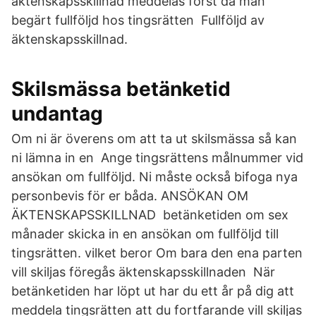
äktenskapsskillnad meddelas först då man
begärt fullföljd hos tingsrätten Fullföljd av
äktenskapsskillnad.
Skilsmässa betänketid
undantag
Om ni är överens om att ta ut skilsmässa så kan
ni lämna in en Ange tingsrättens målnummer vid
ansökan om fullföljd. Ni måste också bifoga nya
personbevis för er båda. ANSÖKAN OM
ÄKTENSKAPSSKILLNAD betänketiden om sex
månader skicka in en ansökan om fullföljd till
tingsrätten. vilket beror Om bara den ena parten
vill skiljas föregås äktenskapsskillnaden När
betänketiden har löpt ut har du ett år på dig att
meddela tingsrätten att du fortfarande vill skiljas