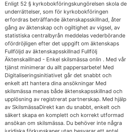
Enligt 52 § kyrkobokföringskungörelsen skola de
underrättelser, som för kyrkobokföringen
erfordras beträffande äktenskapsskillnad, åter
gång av äktenskap och ogiltighet av vigsel, av
statistiska centralbyrån meddelas vederbörande
ofördröjligen efter det uppgift om äktenskaps
Fullföljd av äktenskapsskillnad Fullfölj
Äktenskaillnad - Enkel skilsmässa onlin . Med vår
tjänst minimerar du allt pappersarbete! Med
Digitaliseringsinitiativet går det snabbt och
enkelt att hantera dina ansökningar Med
skilsmässa menas både äktenskapsskillnad och
upplösning av registrerat partnerskap. Med hjälp
av SkilsmässaDirekt kan du snabbt, enkelt och
säkert skapa en komplett och korrekt utformad
ansökan om skilsmässa. Du behöver inte några
juridiska förkunskaper utan besvarar ett antal