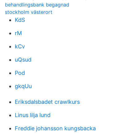
behandlingsbank begagnad
stockholm västerort
KdS
rM
kCv
uQsud
Pod
gkqUu
Eriksdalsbadet crawlkurs
Linus lilja lund
Freddie johansson kungsbacka