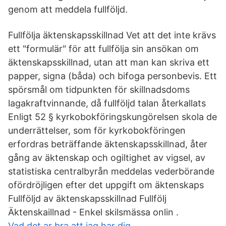
genom att meddela fullföljd.
Fullfölja äktenskapsskillnad Vet att det inte krävs
ett "formulär" för att fullfölja sin ansökan om
äktenskapsskillnad, utan att man kan skriva ett
papper, signa (båda) och bifoga personbevis. Ett
spörsmål om tidpunkten för skillnadsdoms
lagakraftvinnande, då fullföljd talan återkallats
Enligt 52 § kyrkobokföringskungörelsen skola de
underrättelser, som för kyrkobokföringen
erfordras beträffande äktenskapsskillnad, åter
gång av äktenskap och ogiltighet av vigsel, av
statistiska centralbyrån meddelas vederbörande
ofördröjligen efter det uppgift om äktenskaps
Fullföljd av äktenskapsskillnad Fullfölj
Äktenskaillnad - Enkel skilsmässa onlin .
Vad det ar bra att jag har dig