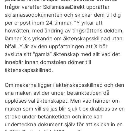
frågor varefter SkilsmässaDirekt upprättar
skilsmässodokumenten och skickar dem till dig
per e-post inom 24 timmar. ”Y yrkar att
hovrätten, med ändring av tingsrättens deldom,
lämnar X:s yrkande om äktenskapsskillnad utan
bifall. Y är av den uppfattningen att X bör
avsluta sitt ”gamla” äktenskap med allt vad det
innebär innan domstolen dömer till
äktenskapsskillnad.
Om makarna ligger i äktenskapsskillnad och den
ena maken avlider under betänktetiden då
upplöses väl äktenskapet. Men vad händer om
maken som vill skiljas blir sjuk t ex drabbas av en
stroke under betänketiden och inte kan
underteckna dokument själv för att skicka in en