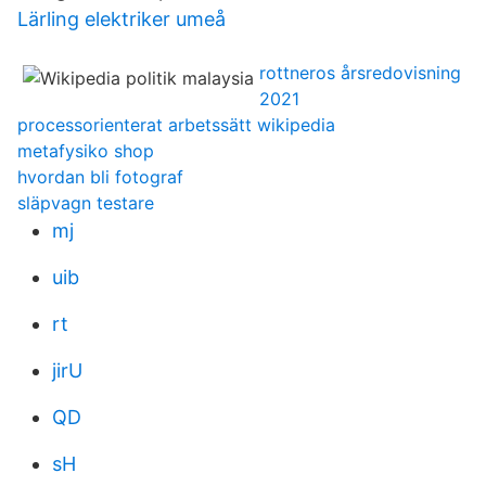
Lärling elektriker umeå
rottneros årsredovisning
2021
processorienterat arbetssätt wikipedia
metafysiko shop
hvordan bli fotograf
släpvagn testare
mj
uib
rt
jirU
QD
sH