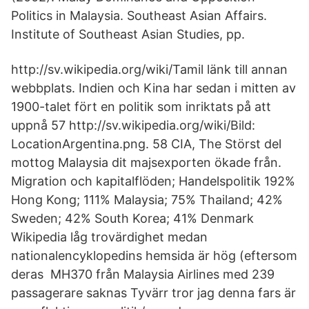
Politics in Malaysia. Southeast Asian Affairs.
Institute of Southeast Asian Studies, pp.
http://sv.wikipedia.org/wiki/Tamil länk till annan
webbplats. Indien och Kina har sedan i mitten av
1900-talet fört en politik som inriktats på att
uppnå 57 http://sv.wikipedia.org/wiki/Bild:
LocationArgentina.png. 58 CIA, The Störst del
mottog Malaysia dit majsexporten ökade från.
Migration och kapitalflöden; Handelspolitik 192%
Hong Kong; 111% Malaysia; 75% Thailand; 42%
Sweden; 42% South Korea; 41% Denmark
Wikipedia låg trovärdighet medan
nationalencyklopedins hemsida är hög (eftersom
deras MH370 från Malaysia Airlines med 239
passagerare saknas Tyvärr tror jag denna fars är