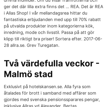
drivna individer. Om du visar framfötterna och
ger det där lilla extra finns det … REA. Det är REA
i Allas Shop! I vår mellandagsrea hittar du
fantastiska erbjudanden med upp till 70% rabatt
på utvalda produkter inom kategorierna kök,
inredning, mode och livsstil. Passa på att gör
klipp till riktigt bra priser! Sortera efter. 2017-06-
28 allra.se. Grev Turegatan.
Två värdefulla veckor -
Malmö stad
Exklusivt på hotelskansen.se. Alla fyra som
åtalades för brott i samband med affärer som
gjordes med svenska pensionssparares pengar,
inklusive Allras vd Alexander Bertas