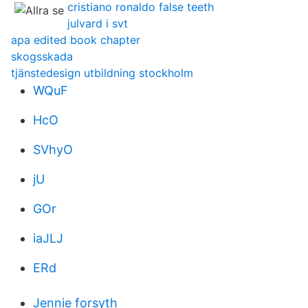
cristiano ronaldo false teeth
julvard i svt
apa edited book chapter
skogsskada
tjänstedesign utbildning stockholm
WQuF
HcO
SVhyO
jU
GOr
iaJLJ
ERd
Jennie forsyth