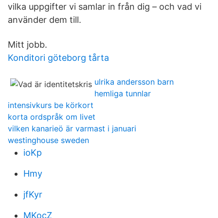
vilka uppgifter vi samlar in från dig – och vad vi
använder dem till.
Mitt jobb.
Konditori göteborg tårta
ulrika andersson barn
hemliga tunnlar
intensivkurs be körkort
korta ordspråk om livet
vilken kanarieö är varmast i januari
westinghouse sweden
ioKp
Hmy
jfKyr
MKocZ